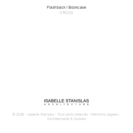
Flashback I Bookcase
CROSS
© 2026 - Isabelle Stanislas - Tous droits réservés -
Mentions Légales
-
Confidentialité & Cookies