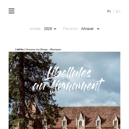
Fr
En
Année :
Parution :