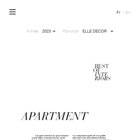
Fr
En
Année :
Parution :