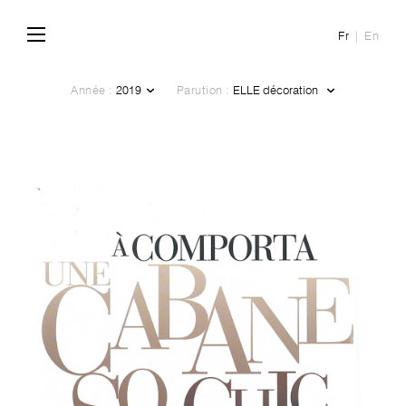
Fr
En
Année :
Parution :